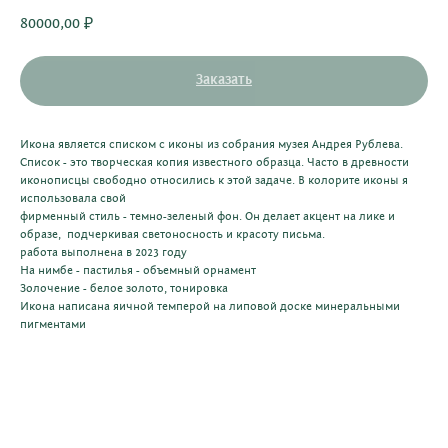
80000,00
₽
Заказать
Икона является списком с иконы из собрания музея Андрея Рублева.
Список - это творческая копия известного образца. Часто в древности
иконописцы свободно относились к этой задаче. В колорите иконы я
использовала свой
фирменный стиль - темно-зеленый фон. Он делает акцент на лике и
образе, подчеркивая светоносность и красоту письма.
работа выполнена в 2023 году
На нимбе - пастилья - объемный орнамент
Золочение - белое золото, тонировка
Икона написана яичной темперой на липовой доске минеральными
пигментами